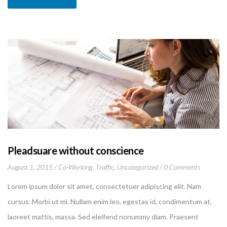
vulputate aliquam dui.Excepteur sint occaecat cupidatat non
proident, sunt in culpa qui officia deserunt mollit anim id est
laborum
Pleadsuare without conscience
August 1, 2015
Co-Working
,
Traffic
,
Uncategorized
0 Comments
Lorem ipsum dolor sit amet, consectetuer adipiscing elit. Nam
cursus. Morbi ut mi. Nullam enim leo, egestas id, condimentum at,
laoreet mattis, massa. Sed eleifend nonummy diam. Praesent