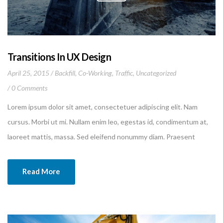
Transitions In UX Design
April 25, 2015
Backfill
,
Co-Working
,
Traffic
,
Uncategorized
0 Comments
Lorem ipsum dolor sit amet, consectetuer adipiscing elit. Nam
cursus. Morbi ut mi. Nullam enim leo, egestas id, condimentum at,
laoreet mattis, massa. Sed eleifend nonummy diam. Praesent
mauris ante, elementum et, bibendum at, posuere sit amet, nibh.
Duis tincidunt lectus quis dui viverra vestibulum. Suspendisse
Read More
vulputate aliquam dui.Excepteur sint occaecat cupidatat non
proident, sunt in culpa qui officia deserunt mollit anim id est
laborum