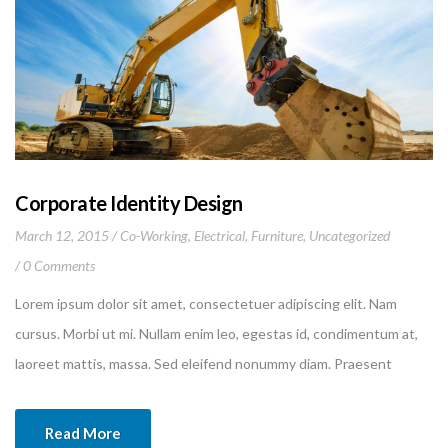
Corporate Identity Design
March 12, 2015
Co-Working
,
Electrical
,
Furniture
,
Uncategorized
0 Comments
Lorem ipsum dolor sit amet, consectetuer adipiscing elit. Nam
cursus. Morbi ut mi. Nullam enim leo, egestas id, condimentum at,
laoreet mattis, massa. Sed eleifend nonummy diam. Praesent
mauris ante, elementum et, bibendum at, posuere sit amet, nibh.
Duis tincidunt lectus quis dui viverra vestibulum. Suspendisse
Read More