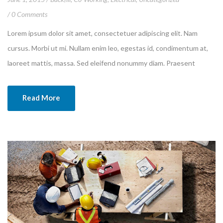
0 Comments
Lorem ipsum dolor sit amet, consectetuer adipiscing elit. Nam
cursus. Morbi ut mi. Nullam enim leo, egestas id, condimentum at,
laoreet mattis, massa. Sed eleifend nonummy diam. Praesent
mauris ante, elementum et, bibendum at, posuere sit amet, nibh.
Duis tincidunt lectus quis dui viverra vestibulum. Suspendisse
Read More
vulputate aliquam dui.Excepteur sint occaecat cupidatat non
proident, sunt in culpa qui officia deserunt mollit anim id est
laborum