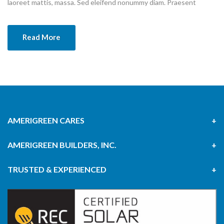
laoreet mattis, massa. Sed eleifend nonummy diam. Praesent
mauris ante, elementum et, bibendum at, posuere sit amet, nibh.
Duis tincidunt lectus quis dui viverra vestibulum. Suspendisse
Read More
vulputate aliquam dui.Excepteur sint occaecat cupidatat non
proident, sunt in culpa qui officia deserunt mollit anim id est
laborum
AMERIGREEN CARES
AMERIGREEN BUILDERS, INC.
TRUSTED & EXPERIENCED