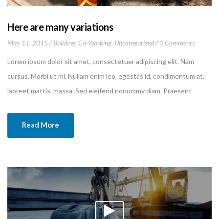
Here are many variations
May 11, 2015
Building
,
Co-Working
,
Uncategorized
0 Comments
Lorem ipsum dolor sit amet, consectetuer adipiscing elit. Nam
cursus. Morbi ut mi. Nullam enim leo, egestas id, condimentum at,
laoreet mattis, massa. Sed eleifend nonummy diam. Praesent
mauris ante, elementum et, bibendum at, posuere sit amet, nibh.
Duis tincidunt lectus quis dui viverra vestibulum. Suspendisse
Read More
vulputate aliquam dui.Excepteur sint occaecat cupidatat non
proident, sunt in culpa qui officia deserunt mollit anim id est
laborum