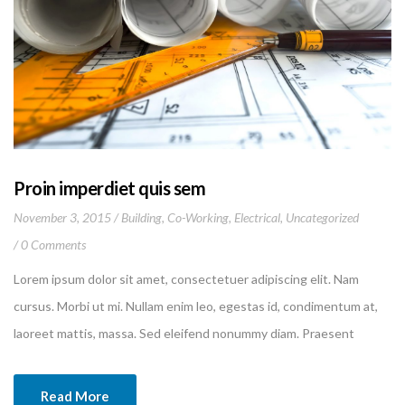
Proin imperdiet quis sem
November 3, 2015
Building
,
Co-Working
,
Electrical
,
Uncategorized
0 Comments
Lorem ipsum dolor sit amet, consectetuer adipiscing elit. Nam
cursus. Morbi ut mi. Nullam enim leo, egestas id, condimentum at,
laoreet mattis, massa. Sed eleifend nonummy diam. Praesent
mauris ante, elementum et, bibendum at, posuere sit amet, nibh.
Duis tincidunt lectus quis dui viverra vestibulum. Suspendisse
Read More