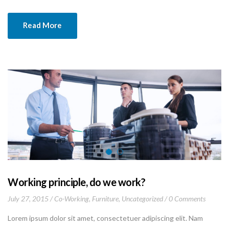
mauris ante, elementum et, bibendum at, posuere sit amet, nibh.
Duis tincidunt lectus quis dui viverra vestibulum. Suspendisse
Read More
vulputate aliquam dui.Excepteur sint occaecat cupidatat non
proident, sunt in culpa qui officia deserunt mollit anim id est
laborum
Working principle, do we work?
July 27, 2015
Co-Working
,
Furniture
,
Uncategorized
0 Comments
Lorem ipsum dolor sit amet, consectetuer adipiscing elit. Nam