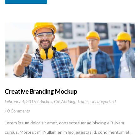
vulputate aliquam dui.Excepteur sint occaecat cupidatat non
proident, sunt in culpa qui officia deserunt mollit anim id est
laborum
Creative Branding Mockup
February 4, 2015
Backfill
,
Co-Working
,
Traffic
,
Uncategorized
0 Comments
Lorem ipsum dolor sit amet, consectetuer adipiscing elit. Nam
cursus. Morbi ut mi. Nullam enim leo, egestas id, condimentum at,