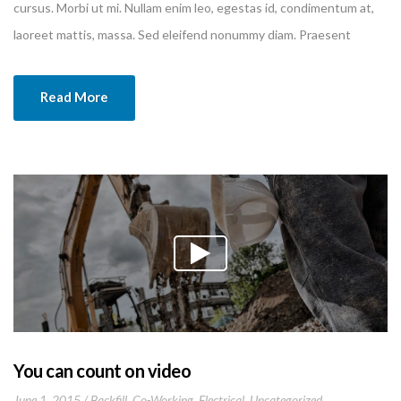
cursus. Morbi ut mi. Nullam enim leo, egestas id, condimentum at,
laoreet mattis, massa. Sed eleifend nonummy diam. Praesent
mauris ante, elementum et, bibendum at, posuere sit amet, nibh.
Duis tincidunt lectus quis dui viverra vestibulum. Suspendisse
Read More
vulputate aliquam dui.Excepteur sint occaecat cupidatat non
proident, sunt in culpa qui officia deserunt mollit anim id est
laborum
You can count on video
June 1, 2015
Backfill
,
Co-Working
,
Electrical
,
Uncategorized