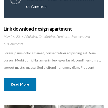
of America
Link download design apartment
May 26, 2016
Building
,
Co-Working
,
Furniture
,
Uncategorized
0 Comments
Lorem ipsum dolor sit amet, consectetuer adipiscing elit. Nam
cursus. Morbi ut mi. Nullam enim leo, egestas id, condimentum at,
laoreet mattis, massa. Sed eleifend nonummy diam. Praesent
mauris ante, elementum et, bibendum at, posuere sit amet, nibh.
Duis tincidunt lectus quis dui viverra vestibulum. Suspendisse
Read More
vulputate aliquam dui.Excepteur sint occaecat cupidatat non
proident, sunt […]