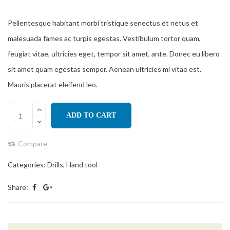
of
based
on
customer
ratings
Pellentesque habitant morbi tristique senectus et netus et
malesuada fames ac turpis egestas. Vestibulum tortor quam,
feugiat vitae, ultricies eget, tempor sit amet, ante. Donec eu libero
sit amet quam egestas semper. Aenean ultricies mi vitae est.
Mauris placerat eleifend leo.
ADD TO CART
Compare
Categories:
Drills
,
Hand tool
Share: