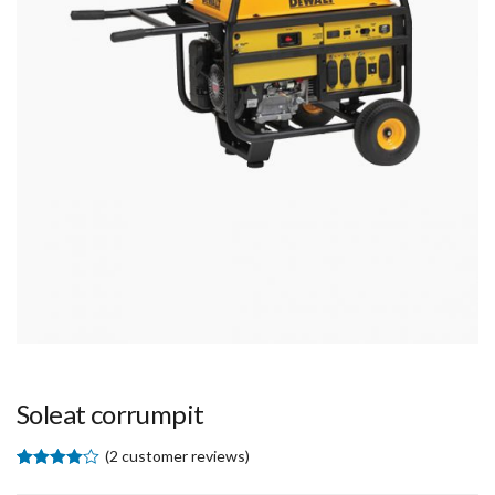
Soleat corrumpit
(
2
customer reviews)
4.00
5
2
out