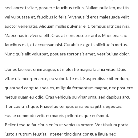
sed laoreet vitae, posuere faucibus tellus. Nullam nulla leo, mattis
vel vulputate et, faucibus id felis. Vivamus id eros malesuada velit
auctor venenatis. Aliquam mollis pulvinar elit, tempus ultrices nisi.
Maecenas in viverra elit. Cras at consectetur ante. Maecenas ac
faucibus est, et accumsan nisi. Curabitur eget sollicitudin metus.
Nunc quis elit volutpat, posuere tortor sit amet, vestibulum dolor.
Donec laoreet enim augue, ut molestie magna lacinia vitae. Duis
vitae ullamcorper ante, eu vulputate est. Suspendisse bibendum,
quam sed congue sodales, mi ligula fermentum magna, nec posuere
metus quam eu odio. Cras vehicula pulvinar urna, sed dapibus arcu
rhoncus tristique. Phasellus tempus urna eu sagittis egestas.
Fusce commodo velit eu mauris pellentesque euismod.
Pellentesque faucibus enim ut vehicula ornare. Vestibulum porta
justo a rutrum feugiat. Integer tincidunt congue ligula nec