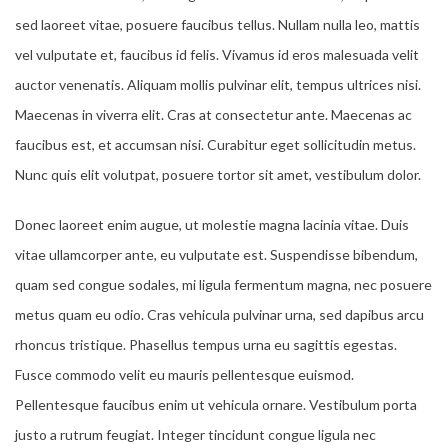
sed laoreet vitae, posuere faucibus tellus. Nullam nulla leo, mattis
vel vulputate et, faucibus id felis. Vivamus id eros malesuada velit
auctor venenatis. Aliquam mollis pulvinar elit, tempus ultrices nisi.
Maecenas in viverra elit. Cras at consectetur ante. Maecenas ac
faucibus est, et accumsan nisi. Curabitur eget sollicitudin metus.
Nunc quis elit volutpat, posuere tortor sit amet, vestibulum dolor.
Donec laoreet enim augue, ut molestie magna lacinia vitae. Duis
vitae ullamcorper ante, eu vulputate est. Suspendisse bibendum,
quam sed congue sodales, mi ligula fermentum magna, nec posuere
metus quam eu odio. Cras vehicula pulvinar urna, sed dapibus arcu
rhoncus tristique. Phasellus tempus urna eu sagittis egestas.
Fusce commodo velit eu mauris pellentesque euismod.
Pellentesque faucibus enim ut vehicula ornare. Vestibulum porta
justo a rutrum feugiat. Integer tincidunt congue ligula nec