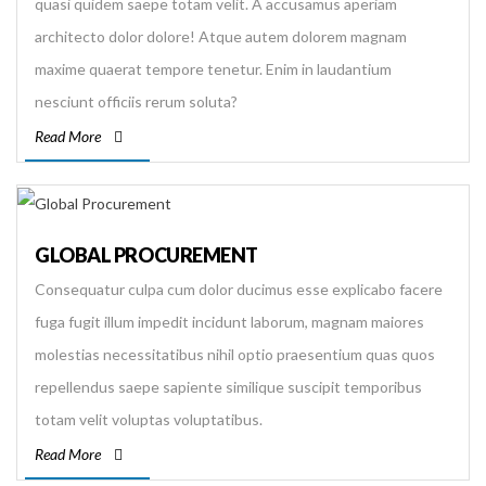
quasi quidem saepe totam velit. A accusamus aperiam
architecto dolor dolore! Atque autem dolorem magnam
maxime quaerat tempore tenetur. Enim in laudantium
nesciunt officiis rerum soluta?
Read More
GLOBAL PROCUREMENT
Consequatur culpa cum dolor ducimus esse explicabo facere
fuga fugit illum impedit incidunt laborum, magnam maiores
molestias necessitatibus nihil optio praesentium quas quos
repellendus saepe sapiente similique suscipit temporibus
totam velit voluptas voluptatibus.
Read More