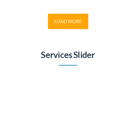
LOAD MORE
Services Slider
CONSTRUCTION
Lorem ipsum dolor sit amet, consectetur adipisicing elit.
Architecto magni mollitia odit quis quisquam sunt suscipit
tempora! Deleniti eius neque numquam velit voluptatum! Ad
consequuntur, cum expedita harum rerum sint tempora veniam