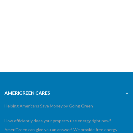
fugit illum impedit incidunt laborum, magnam maiores molestias
necessitatibus nihil optio praesentium quas quos repellendus
saepe sapiente similique suscipit temporibus totam velit voluptas
voluptatibus.
Read More
AMERIGREEN CARES
Helping Americans Save Money by Going Green
How efficiently does your property use energy right now?
AmeriGreen can give you an answer! We provide free energy