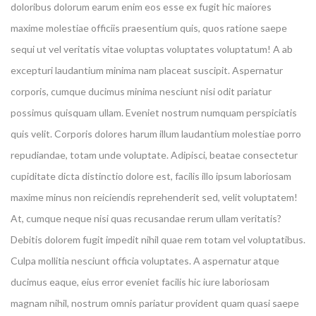
doloribus dolorum earum enim eos esse ex fugit hic maiores
maxime molestiae officiis praesentium quis, quos ratione saepe
sequi ut vel veritatis vitae voluptas voluptates voluptatum! A ab
excepturi laudantium minima nam placeat suscipit. Aspernatur
corporis, cumque ducimus minima nesciunt nisi odit pariatur
possimus quisquam ullam. Eveniet nostrum numquam perspiciatis
quis velit. Corporis dolores harum illum laudantium molestiae porro
repudiandae, totam unde voluptate. Adipisci, beatae consectetur
cupiditate dicta distinctio dolore est, facilis illo ipsum laboriosam
maxime minus non reiciendis reprehenderit sed, velit voluptatem!
At, cumque neque nisi quas recusandae rerum ullam veritatis?
Debitis dolorem fugit impedit nihil quae rem totam vel voluptatibus.
Culpa mollitia nesciunt officia voluptates. A aspernatur atque
ducimus eaque, eius error eveniet facilis hic iure laboriosam
magnam nihil, nostrum omnis pariatur provident quam quasi saepe