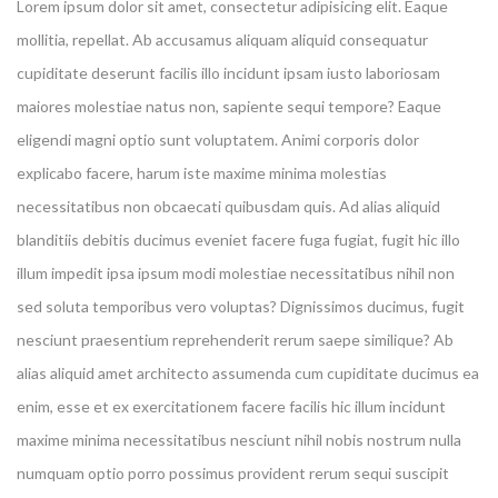
Lorem ipsum dolor sit amet, consectetur adipisicing elit. Eaque
mollitia, repellat. Ab accusamus aliquam aliquid consequatur
cupiditate deserunt facilis illo incidunt ipsam iusto laboriosam
maiores molestiae natus non, sapiente sequi tempore? Eaque
eligendi magni optio sunt voluptatem. Animi corporis dolor
explicabo facere, harum iste maxime minima molestias
necessitatibus non obcaecati quibusdam quis. Ad alias aliquid
blanditiis debitis ducimus eveniet facere fuga fugiat, fugit hic illo
illum impedit ipsa ipsum modi molestiae necessitatibus nihil non
sed soluta temporibus vero voluptas? Dignissimos ducimus, fugit
nesciunt praesentium reprehenderit rerum saepe similique? Ab
alias aliquid amet architecto assumenda cum cupiditate ducimus ea
enim, esse et ex exercitationem facere facilis hic illum incidunt
maxime minima necessitatibus nesciunt nihil nobis nostrum nulla
numquam optio porro possimus provident rerum sequi suscipit