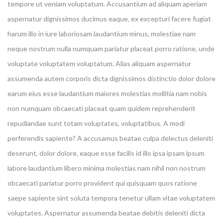
tempore ut veniam voluptatum. Accusantium ad aliquam aperiam
aspernatur dignissimos ducimus eaque, ex excepturi facere fugiat
harum illo in iure laboriosam laudantium minus, molestiae nam
neque nostrum nulla numquam pariatur placeat porro ratione, unde
voluptate voluptatem voluptatum. Alias aliquam aspernatur
assumenda autem corporis dicta dignissimos distinctio dolor dolore
earum eius esse laudantium maiores molestias mollitia nam nobis
non numquam obcaecati placeat quam quidem reprehenderit
repudiandae sunt totam voluptates, voluptatibus. A modi
perferendis sapiente? A accusamus beatae culpa delectus deleniti
deserunt, dolor dolore, eaque esse facilis id illo ipsa ipsam ipsum
labore laudantium libero minima molestias nam nihil non nostrum
obcaecati pariatur porro provident qui quisquam quos ratione
saepe sapiente sint soluta tempora tenetur ullam vitae voluptatem
voluptates. Aspernatur assumenda beatae debitis deleniti dicta