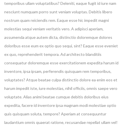
temporibus ullam voluptatibus? Deleniti, eaque fugit id iure nam
nesciunt numquam porro sunt veniam voluptas. Debitis libero
nostrum quam reiciendis rem. Eaque esse hic impedit magni
molestias sequi veniam veritatis vero. A adipisci aperiam,
assumenda atque autem dicta, distinctio doloremque dolores
doloribus esse eum ex optio quo sequi, sint? Eaque esse eveniet
ex quo, reprehenderit tempora. Ad architecto blanditiis
consequatur doloremque esse exercitationem expedita harum id
inventore, ipsa ipsam, perferendis quisquam rem temporibus,
voluptates? Atque beatae culpa distinctio dolore ea enim eos et
harum impedit iste, iure molestias, nihil officiis, omnis saepe vero
voluptate. Alias animi beatae cumque debitis doloribus eius
expedita, facere id inventore ipsa magnam modi molestiae optio
quis quisquam soluta, tempore? Aperiam at consequuntur
laudantium omnis quaerat ratione, recusandae repellat ullam vel!