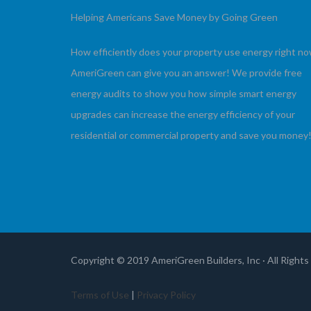
Helping Americans Save Money by Going Green
How efficiently does your property use energy right n
AmeriGreen can give you an answer! We provide free
energy audits to show you how simple smart energy
upgrades can increase the energy efficiency of your
residential or commercial property and save you money
Copyright © 2019 AmeriGreen Builders, Inc · All Right
Terms of Use
|
Privacy Policy