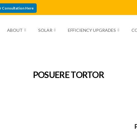
r Consultation Here
ABOUT
SOLAR
EFFICIENCY UPGRADES
C
POSUERE TORTOR
P