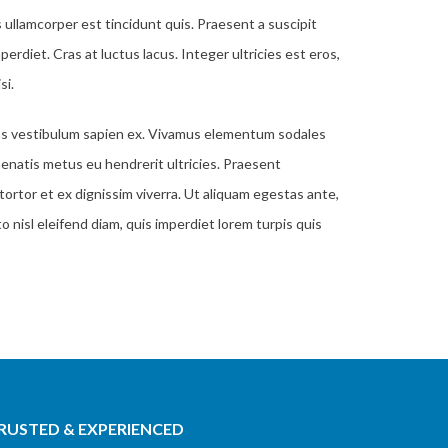
 ullamcorper est tincidunt quis. Praesent a suscipit
erdiet. Cras at luctus lacus. Integer ultricies est eros,
si.
cenas vestibulum sapien ex. Vivamus elementum sodales
enatis metus eu hendrerit ultricies. Praesent
 tortor et ex dignissim viverra. Ut aliquam egestas ante,
o nisl eleifend diam, quis imperdiet lorem turpis quis
RUSTED & EXPERIENCED