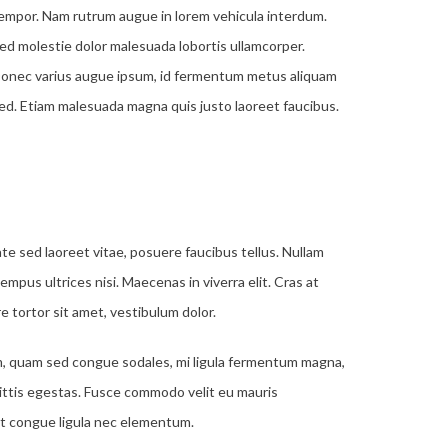
empor. Nam rutrum augue in lorem vehicula interdum.
ed molestie dolor malesuada lobortis ullamcorper.
onec varius augue ipsum, id fermentum metus aliquam
ed. Etiam malesuada magna quis justo laoreet faucibus.
ate sed laoreet vitae, posuere faucibus tellus. Nullam
tempus ultrices nisi. Maecenas in viverra elit. Cras at
e tortor sit amet, vestibulum dolor.
um, quam sed congue sodales, mi ligula fermentum magna,
ittis egestas. Fusce commodo velit eu mauris
nt congue ligula nec elementum.