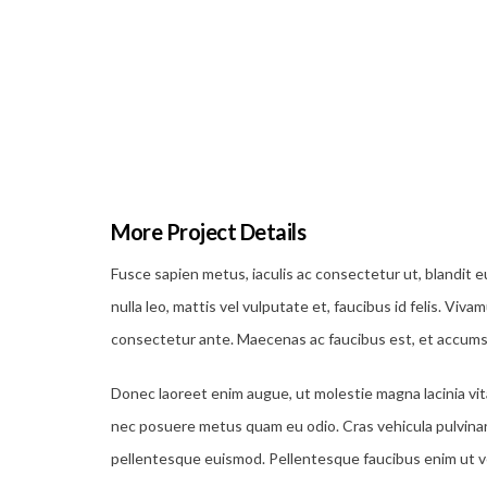
More Project Details
Fusce sapien metus, iaculis ac consectetur ut, blandit e
nulla leo, mattis vel vulputate et, faucibus id felis. Viva
consectetur ante. Maecenas ac faucibus est, et accumsan 
Donec laoreet enim augue, ut molestie magna lacinia vi
nec posuere metus quam eu odio. Cras vehicula pulvinar
pellentesque euismod. Pellentesque faucibus enim ut ve