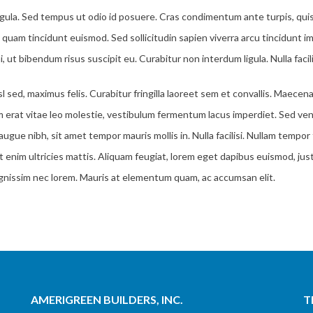
 ligula. Sed tempus ut odio id posuere. Cras condimentum ante turpis, quis
uam tincidunt euismod. Sed sollicitudin sapien viverra arcu tincidunt imp
t bibendum risus suscipit eu. Curabitur non interdum ligula. Nulla facili
isl sed, maximus felis. Curabitur fringilla laoreet sem et convallis. Mae
m erat vitae leo molestie, vestibulum fermentum lacus imperdiet. Sed ven
ugue nibh, sit amet tempor mauris mollis in. Nulla facilisi. Nullam tempor
met enim ultricies mattis. Aliquam feugiat, lorem eget dapibus euismod, just
dignissim nec lorem. Mauris at elementum quam, ac accumsan elit.
AMERIGREEN BUILDERS, INC.
T