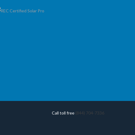
Call toll free
(844) 704-7336