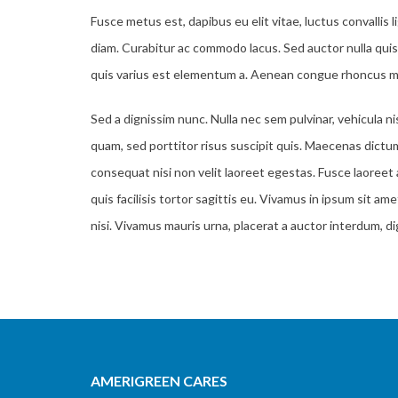
Fusce metus est, dapibus eu elit vitae, luctus convallis
diam. Curabitur ac commodo lacus. Sed auctor nulla quis q
quis varius est elementum a. Aenean congue rhoncus mi, u
Sed a dignissim nunc. Nulla nec sem pulvinar, vehicula n
quam, sed porttitor risus suscipit quis. Maecenas dictu
consequat nisi non velit laoreet egestas. Fusce laoreet a
quis facilisis tortor sagittis eu. Vivamus in ipsum sit a
nisi. Vivamus mauris urna, placerat a auctor interdum, 
AMERIGREEN CARES