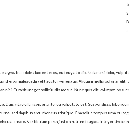
t
S
D
s
u magna. In sodales laoreet eros, eu feugiat odio. Nullam mi dolor, vulput
mus id eros malesuada velit auctor venenatis. Aliquam mollis pulvinar elit, 
nisi. Curabitur eget sollicitudin metus. Nunc quis elit volutpat, posuer
tae. Duis vitae ullamcorper ante, eu vulputate est. Suspendisse bibend
 urna, sed dapibus arcu rhoncus tristique. Phasellus tempus urna eu sag
hicula ornare. Vestibulum porta justo a rutrum feugiat. Integer tincidu