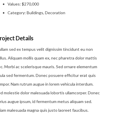
Values:
$270,000
Category:
Buildings, Decoration
roject Details
llam sed ex tempus velit dignissim tincidunt eu non
llus. Aliquam mollis quam ex, nec pharetra dolor mattis
c. Morbi ac scelerisque mauris. Sed ornare elementum
gula sed fermentum. Donec posuere efficitur erat quis
mpor. Nam rutrum augue in lorem vehicula interdum.
d molestie dolor malesuada lobortis ullamcorper. Donec
rius augue ipsum, id fermentum metus aliquam sed.
iam malesuada magna quis justo laoreet faucibus.