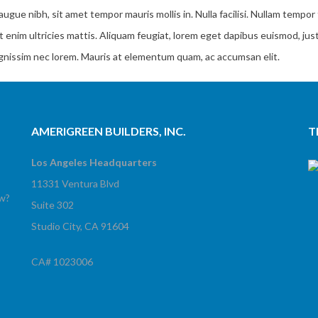
ugue nibh, sit amet tempor mauris mollis in. Nulla facilisi. Nullam tempor
met enim ultricies mattis. Aliquam feugiat, lorem eget dapibus euismod, just
dignissim nec lorem. Mauris at elementum quam, ac accumsan elit.
AMERIGREEN BUILDERS, INC.
T
Los Angeles Headquarters
11331 Ventura Blvd
ow?
Suite 302
Studio City, CA 91604
CA# 1023006
!