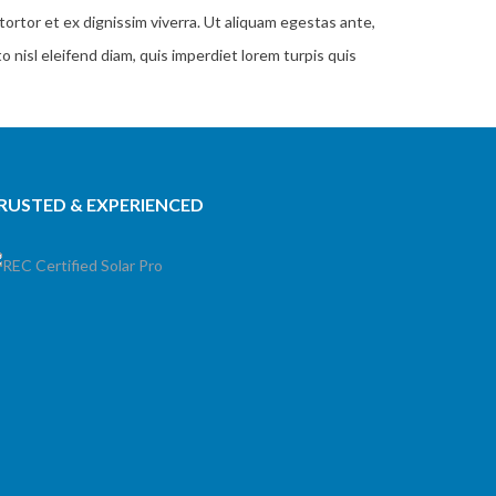
 tortor et ex dignissim viverra. Ut aliquam egestas ante,
o nisl eleifend diam, quis imperdiet lorem turpis quis
RUSTED & EXPERIENCED