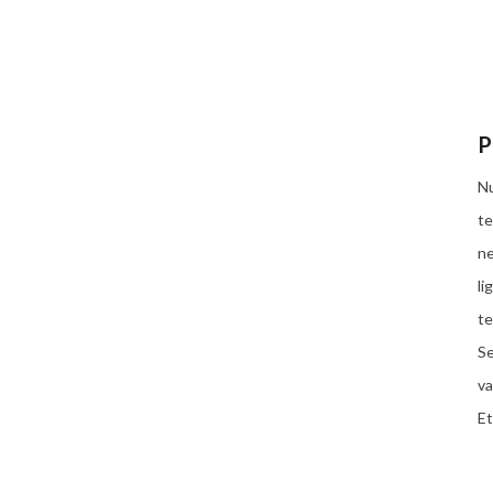
P
Nu
te
ne
li
te
Se
va
Et