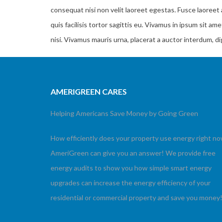
consequat nisi non velit laoreet egestas. Fusce laoreet a
quis facilisis tortor sagittis eu. Vivamus in ipsum sit a
nisi. Vivamus mauris urna, placerat a auctor interdum, 
AMERIGREEN CARES
Helping Americans Save Money by Going Green
How efficiently does your property use energy right n
AmeriGreen can give you an answer! We provide free
energy audits to show you how simple smart energy
upgrades can increase the energy efficiency of your
residential or commercial property and save you money