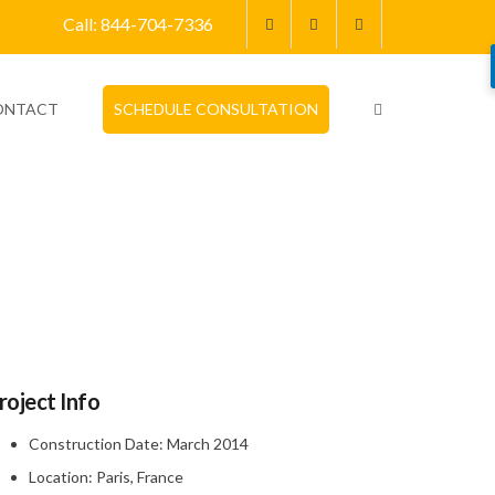
Call: 844-704-7336
ONTACT
SCHEDULE CONSULTATION
roject Info
Construction Date:
March 2014
Location:
Paris, France