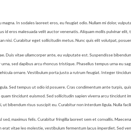
u magna. In sodales laoreet eros, eu feugiat odio. Nullam mi dolor, vulput
mus id eros malesuada velit auctor venenatis. Aliquam mollis pulvinar elit, 
nisi. Curabitur eget sollicitudin metus. Nunc quis elit volutpat, posuer
tae. Duis vitae ullamcorper ante, eu vulputate est. Suspendisse bibend
 urna, sed dapibus arcu rhoncus tristique. Phasellus tempus urna eu sag
hicula ornare. Vestibulum porta justo a rutrum feugiat. Integer tincidu
 ligula. Sed tempus ut odio id posuere. Cras condimentum ante turpis, quis
uam tincidunt euismod. Sed sollicitudin sapien viverra arcu tincidunt imp
t bibendum risus suscipit eu. Curabitur non interdum ligula. Nulla facili
isl sed, maximus felis. Curabitur fringilla laoreet sem et convallis. Mae
m erat vitae leo molestie, vestibulum fermentum lacus imperdiet. Sed ven