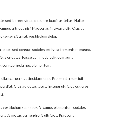
ate sed laoreet vitae, posuere faucibus tellus. Nullam
tempus ultrices nisi. Maecenas in viverra elit. Cras at
e tortor sit amet, vestibulum dolor.
um, quam sed congue sodales, mi ligula fermentum magna,
ittis egestas. Fusce commodo velit eu mauris
nt congue ligula nec elementum.
 ullamcorper est tincidunt quis. Praesent a suscipit
erdiet. Cras at luctus lacus. Integer ultricies est eros,
si.
cenas vestibulum sapien ex. Vivamus elementum sodales
enatis metus eu hendrerit ultricies. Praesent