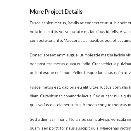
More Project Details
Fusce sapien metus, iaculis ac consectetur ut, blandit e
nulla leo, mattis vel vulputate et, faucibus id felis. Viva
consectetur ante. Maecenas ac faucibus est, et accumsan 
Donec laoreet enim augue, ut molestie magna lacinia vi
nec posuere metus quam eu odio. Cras vehicula pulvinar
pellentesque euismod. Pellentesque faucibus enim ut ve
Fusce metus est, dapibus eu elit vitae, luctus convallis
diam. Curabitur ac commodo lacus. Sed auctor nulla quis q
quis varius est elementum a. Aenean congue rhoncus mi, u
Sed a dignissim nunc. Nulla nec sem pulvinar, vehicula n
quam, sed porttitor risus suscipit quis. Maecenas dictu